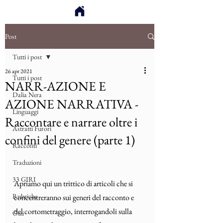
Post
Tutti i post
26 apr 2021
Tutti i post
NARR-AZIONE E
Dalia Nera
AZIONE NARRATIVA -
Linguaggi
Raccontare e narrare oltre i
Astratti Furori
confini del genere (parte 1)
Racconti
Traduzioni
33 GIRI
Apriamo qui un trittico di articoli che si 
Rubriche
concentreranno sui generi del racconto e 
del cortometraggio, interrogandoli sulla 
Ötzi