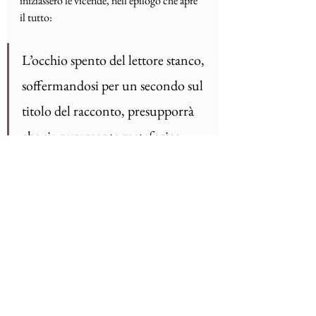
iniziassero le vicende, nell’epilogo che apre 
il tutto:
L’occhio spento del lettore stanco, 
soffermandosi per un secondo sul 
titolo del racconto, presupporrà 
che sia puramente metaforico. 
Racconti di coppa e labbra, 
monete false e scope nuove, di 
rado hanno qualcosa a che fare 
con coppe, labbra, monete e 
scope. Questo racconto è 
un’eccezione. Ha a che fare con 
un tangibile, visibile ed enorme 