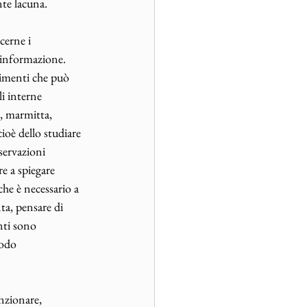
te lacuna. 
erne i 
 informazione. 
imenti che può 
i interne 
e, marmitta, 
ioè dello studiare 
servazioni 
e a spiegare 
he è necessario a 
ta, pensare di 
ti sono 
todo 
nzionare, 