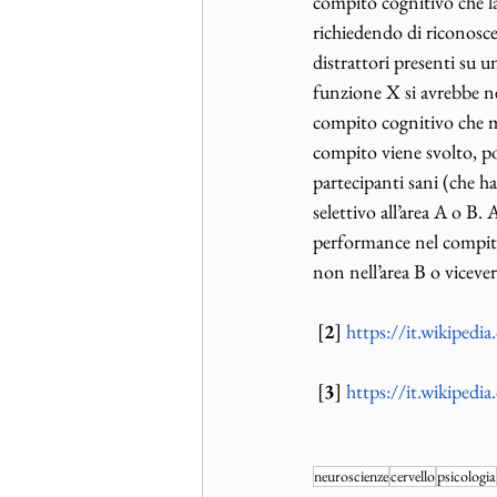
compito cognitivo che la 
richiedendo di riconoscer
distrattori presenti su u
funzione X si avrebbe ne
compito cognitivo che mi
compito viene svolto, p
partecipanti sani (che 
selettivo all’area A o B
performance nel compito 
non nell’area B o vicever
 [
2
] 
https://it.wikipedi
 [
3
] 
https://it.wikipedi
neuroscienze
cervello
psicologia