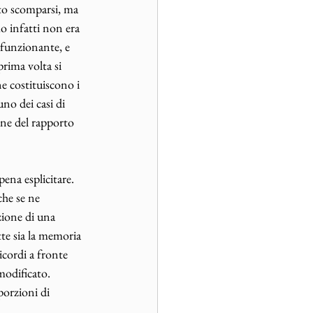
tto scomparsi, ma 
o infatti non era 
 funzionante, e 
prima volta si 
ne costituiscono i 
no dei casi di 
ine del rapporto 
ena esplicitare. 
che se ne 
zione di una 
te sia la memoria 
icordi a fronte 
modificato. 
orzioni di 