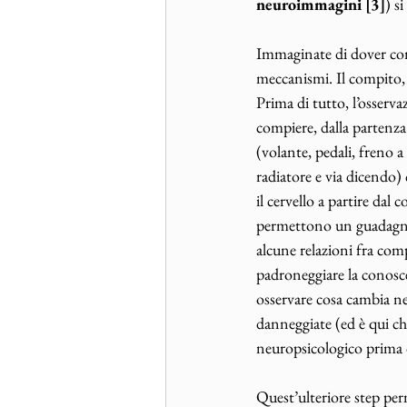
neuroimmagini [3]
) s
Immaginate di dover co
meccanismi. Il compito, 
Prima di tutto, l’osser
compiere, dalla partenza
(volante, pedali, freno a
radiatore e via dicendo) 
il cervello a partire da
permettono un guadagno c
alcune relazioni fra co
padroneggiare la conosce
osservare cosa cambia 
danneggiate (ed è qui ch
neuropsicologico prima d
Quest’ulteriore step per