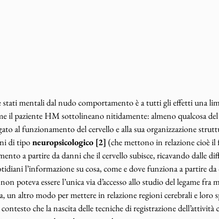
re stati mentali dal nudo comportamento è a tutti gli effetti una li
 come il paziente HM sottolineano nitidamente: almeno qualcosa d
ato al funzionamento del cervello e alla sua organizzazione struttu
ni di tipo
 neuropsicologico [2]
 (che mettono in relazione cioè i
ento a partire da danni che il cervello subisce, ricavando dalle diff
tidiani l’informazione su cosa, come e dove funziona a partire da c
n poteva essere l’unica via d’accesso allo studio del legame fra me
a, un altro modo per mettere in relazione regioni cerebrali e loro s
contesto che la nascita delle tecniche di registrazione dell’attività 