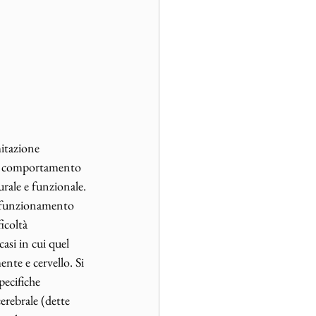
mitazione 
el comportamento 
rale e funzionale. 
l funzionamento 
icoltà 
asi in cui quel 
nte e cervello. Si 
pecifiche 
cerebrale (dette