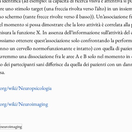
identifica (ad esempio: la capacità di ricerca visiva e attentiva si p
e uno stimolo target (una freccia rivolta verso l’alto) in un insiem
no schermo (tante frecce rivolte verso il basso)). Un’associazione fra
l momento si possa dimostrare che la loro attività è correlata alla
sura la funzione X. In assenza dell’informazione sull’attività del c
ossiamo ottenere quest’associazione solo confrontando la perform
hanno un cervello normofunzionante e intatto) con quella di pazi
. Avremmo una dissociazione fra le aree A e B solo nel momento in c
dei partecipanti sani differisce da quella dei pazienti con un dann
sa.
a.org/wiki/Neuropsicologia
a.org/wiki/Neuroimaging
neuroimaging