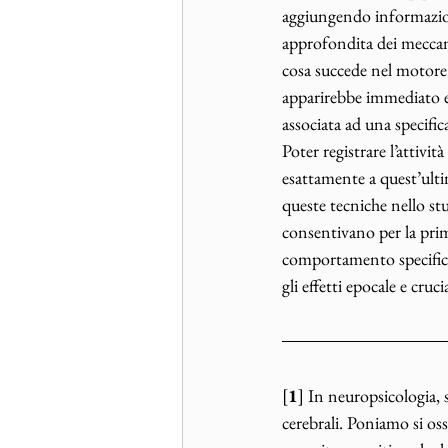
aggiungendo informazio
approfondita dei meccan
cosa succede nel motore 
apparirebbe immediato e
associata ad una specifi
Poter registrare l’attiv
esattamente a quest’ultim
queste tecniche nello s
consentivano per la prim
comportamento specifico.
gli effetti epocale e crucia
[
1
] In neuropsicologia, s
cerebrali. Poniamo si oss