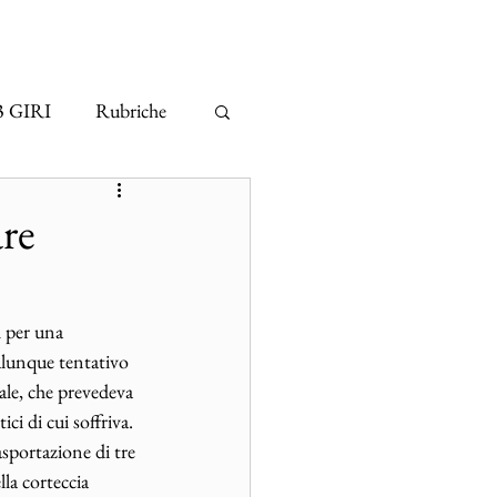
3 GIRI
Rubriche
re
 per una 
ualunque tentativo 
le, che prevedeva 
ci di cui soffriva. 
sportazione di tre 
la corteccia 