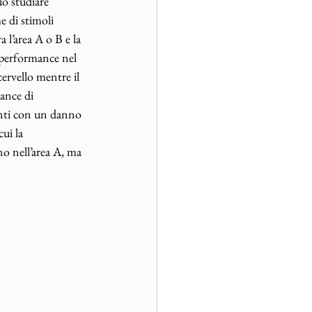
uò studiare 
e di stimoli 
 l’area A o B e la 
 performance nel 
ervello mentre il 
ance di 
enti con un danno 
ui la 
o nell’area A, ma 