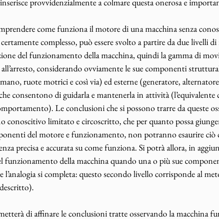
i inserisce provvidenzialmente a colmare questa onerosa e importan
mprendere come funziona il motore di una macchina senza conosc
certamente complesso, può essere svolto a partire da due livelli di
vazione del funzionamento della macchina, quindi la gamma di mov
 all’arresto, considerando ovviamente le sue componenti struttural
 mano, ruote motrici e così via) ed esterne (generatore, alternator
che consentono di guidarla e mantenerla in attività (l’equivalente c
l comportamento). Le conclusioni che si possono trarre da queste os
onoscitivo limitato e circoscritto, che per quanto possa giunger
mponenti del motore e funzionamento, non potranno esaurire ciò c
nza precisa e accurata su come funziona. Si potrà allora, in aggiun
nel funzionamento della macchina quando una o più sue componen
e l’analogia si completa: questo secondo livello corrisponde al me
escritto). 
metterà di affinare le conclusioni tratte osservando la macchina fu