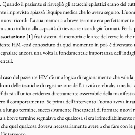
 Quando il paziente si risvegliò gli attacchi epilettici erano del tu
e imprevisto spiazzò l’equipe medica che lo aveva seguito. L’uom
e nuovi ricordi. La sua memoria a breve termine era perfettamente
stato inflitto alla capacità di rievocare ricordi già formati. Per la 
issociazione [1]
 fra i sistemi di memoria e le aree del cervello che 
paziente HM -così conosciuto da quel momento in poi- è diventato u
 a segnalare ancora una volta la fondamentale importanza dell’indag
entali. 
l caso del paziente HM c’è una logica di ragionamento che vale la p
i delle tecniche di registrazione dell’attività cerebrale, i medici 
idarsi all’unica evidenza direttamente osservabile della manifesta
ero il comportamento. Se prima dell’intervento l’uomo aveva intat
la a lungo termine, successivamente l’incapacità di formare nuovi r
 a breve termine segnalava che qualcosa si era irrimediabilmente 
he quel qualcosa doveva necessariamente avere a che fare con le p
 l’intervento. 