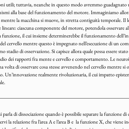
ni utili; tuttavia, neanche in questo modo avremmo guadagnato 
ismi alla base del funzionamento del motore. Immaginiamo allora
mentre la macchina si muove, in stretta contiguità temporale. Il le
 lineare: ciascuna componente del motore, potendola osservare all
ca funzione, il cui insieme determinerebbe il funzionamento dell’
ità del cervello mentre questo è impegnato nell’esecuzione di un co
o stadio di osservazione. Si capisce allora quale possa essere stato
tudio dei rapporti fra mente e cervello e comportamento. Le neur
a volta di osservare cosa stesse avvenendo nel cervello mentre si 
 Un’innovazione realmente rivoluzionaria, il cui impatto epistem
le. 
i parla di dissociazione quando è possibile separare la funzione di 
ervi la relazione fra l’area A e l’area B e  la funzione X, che viene 