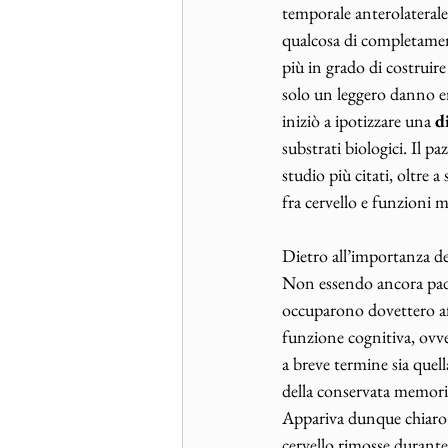
temporale anterolaterale.
qualcosa di completament
più in grado di costruir
solo un leggero danno era 
iniziò a ipotizzare una 
d
substrati biologici. Il 
studio più citati, oltre
fra cervello e funzioni m
Dietro all’importanza de
Non essendo ancora padron
occuparono dovettero aff
funzione cognitiva, ovv
a breve termine sia quel
della conservata memoria
Appariva dunque chiaro c
cervello rimosse durante