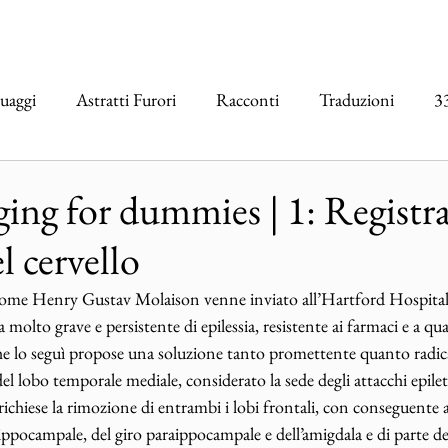
uaggi
Astratti Furori
Racconti
Traduzioni
3
erviste
Vertigo
CRIOGENIE
PLAYLIST
ng for dummies | 1: Registra
el cervello
me Henry Gustav Molaison venne inviato all’Hartford Hospital
molto grave e persistente di epilessia, resistente ai farmaci e a q
he lo seguì propose una soluzione tanto promettente quanto radica
el lobo temporale mediale, considerato la sede degli attacchi epiletti
richiese la rimozione di entrambi i lobi frontali, con conseguente a
ippocampale, del giro paraippocampale e dell’amigdala e di parte del