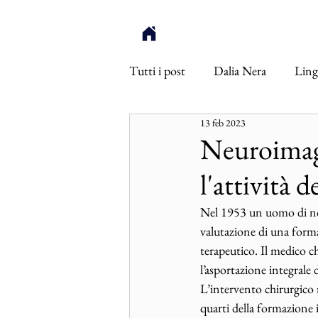
Tutti i post
Dalia Nera
Ling
13 feb 2023
Ötzi
Inneres Auge
Int
Neuroimagi
l'attività d
Nel 1953 un uomo di no
valutazione di una forma 
terapeutico. Il medico c
l’asportazione integrale d
L’intervento chirurgico 
quarti della formazione 