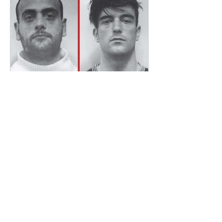
rivistagelo
16 mag 2021
CASO LUCA VARANI – Parte
I: Manuel Foffo
di Pietro Emiliani