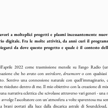
avori a molteplici progetti e plasmi incessantemente nuov
io digitale. Fra le molte attività, da anni curi il progra
egarci da dove questo progetto e quale è il contesto della
ell'aprile 2022 come trasmissione mensile su Fango Radio (un
issazione che ho avuto con 
weirdcore
, 
dreamcore
 o con qualsiasi 
ito. Sentivo una connessione naturale con quell'immaginario, 
e risieduto dentro di me. Il mio obiettivo con la creazione di mix
 una narrativa eclettica che scivolasse attraverso vari generi - una
avvolge l'ascoltatore con un'atmosfera a volte spaventosa ma sem
brani portati alla luce dalla discarica astrale di Soundcloud, 