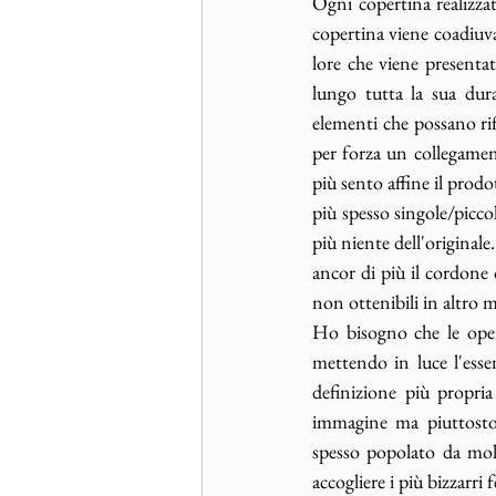
Ogni copertina realizza
copertina viene coadiuva
lore che viene presentata
lungo tutta la sua dur
elementi che possano rif
per forza un collegamen
più sento affine il prodo
più spesso singole/picco
più niente dell'originale
ancor di più il cordone 
non ottenibili in altro 
Ho bisogno che le opere
mettendo in luce l'esse
definizione più propria
immagine ma piuttosto
spesso popolato da molt
accogliere i più bizzarri