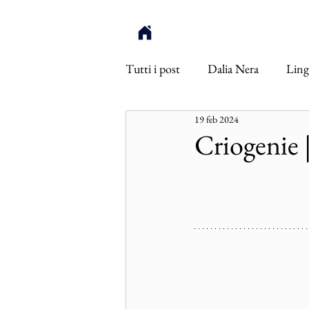
Tutti i post
Dalia Nera
Ling
19 feb 2024
Ötzi
Inneres Auge
Int
Criogenie 