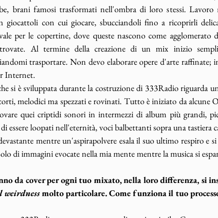
, brani famosi trasformati nell'ombra di loro stessi. Lavoro
n giocattoli con cui giocare, sbucciandoli fino a ricoprirli del
vale per le copertine, dove queste nascono come agglomerato de
itrovate. Al termine della creazione di un mix inizio sempli
sciandomi trasportare. Non devo elaborare opere d'arte raffinate; in
 Internet. 
che si è sviluppata durante la costruzione di 333Radio riguarda uno
corti, melodici ma spezzati e rovinati. Tutto è iniziato da alcune O
ovare quei criptidi sonori in intermezzi di album più grandi, pi
i essere loopati nell'eternità, voci balbettanti sopra una tastiera 
astante mentre un'aspirapolvere esala il suo ultimo respiro e si l
a solo di immagini evocate nella mia mente mentre la musica si espan
nno da cover per ogni tuo mixato, nella loro differenza, si ins
l weirdness 
molto particolare. Come funziona il tuo processo