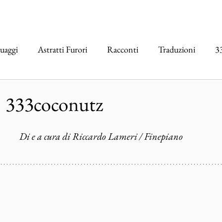
uaggi
Astratti Furori
Racconti
Traduzioni
3
erviste
Vertigo
CRIOGENIE
PLAYLIST
| 333coconutz
Di e a cura di Riccardo Lameri / Finepiano