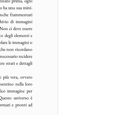
nnato prima, ogni 
to ha una sua mini-
a anche frammentati 
hivio di immagini 
Non ci deve essere 
to degli elementi e 
olare le immagini o 
 che non ricordano 
necessario recidere 
 strati e dettagli 
 più vera, ovvero 
entino nella loro 
fico immagine per 
uesto universo è 
ormati e pronti ad 