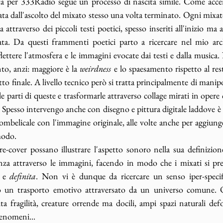
ta per 333Radio segue un processo di nascita simile. Come acce
ta dall'ascolto del mixato stesso una volta terminato. Ogni mixa
 attraverso dei piccoli testi poetici, spesso inseriti all'inizio m
ata. Da questi frammenti poetici parto a ricercare nel mio arc
lettere l'atmosfera e le immagini evocate dai testi e dalla musica. 
to, anzi: maggiore è la 
weirdness
 e lo spaesamento rispetto al res
tto finale. A livello tecnico però si tratta principalmente di manip
le parti di queste e trasformarle attraverso collage mirati in opere
. Spesso intervengo anche con disegno e pittura digitale laddove è 
ombelicale con l'immagine originale, alle volte anche per aggiungere
modo.
-cover possano illustrare l'aspetto sonoro nella sua definizione
nza attraverso le immagini, facendo in modo che i mixati si pres
 e 
definita
. Non vi è dunque da ricercare un senso iper-speci
 un trasporto emotivo attraversato da un universo comune. Q
a fragilità, creature orrende ma docili, ampi spazi naturali def
 fenomeni...