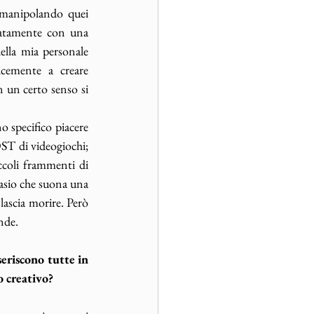
 manipolando quei 
icatamente con una 
lla mia personale 
cemente a creare 
 un certo senso si 
 specifico piacere 
ST di videogiochi; 
ccoli frammenti di 
casio che suona una 
ascia morire. Però 
de. ​
eriscono tutte in 
 creativo? 