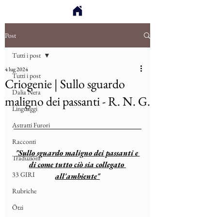
Post
Tutti i post
4 lug 2024
Tutti i post
Criogenie | Sullo sguardo
Dalia Nera
maligno dei passanti - R. N. G.
Linguaggi
Astratti Furori
Racconti
"Sullo sguardo maligno dei passanti e 
Traduzioni
di come tutto ciò sia collegato 
33 GIRI
all'ambiente"
Rubriche
Ötzi