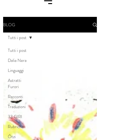
BLOG
Tutti i post
Tutti i post
Dalia Nera
Linguaggi
Astratti
Furori
Racconti
Traduzioni
33 GIRI
Rubriche
Ötzi