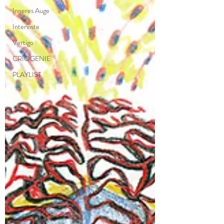
Inneres Auge
Interviste
Vertigo
CRIOGENIE
PLAYLIST