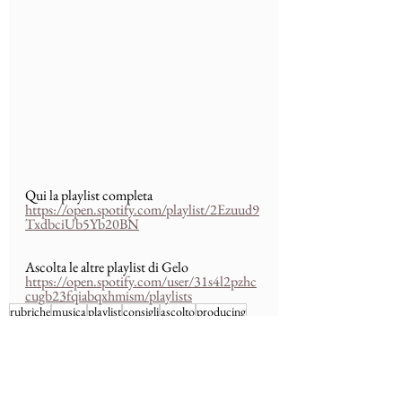
Qui la playlist completa
https://open.spotify.com/playlist/2Ezuud9
TxdbciUb5Yb20BN
Ascolta le altre playlist di Gelo
https://open.spotify.com/user/31s4l2pzhc
cugb23fqiabqxhmism/playlists
rubriche
musica
playlist
consigli
ascolto
producing
musica elettronica
iako
apriti grattacielo
Rubriche
PLAYLIST