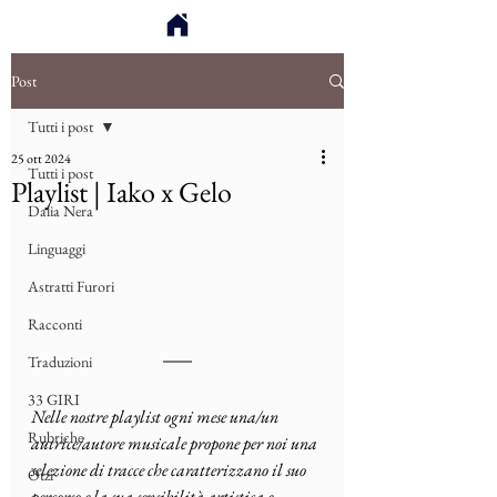
Post
Tutti i post
25 ott 2024
Tutti i post
Playlist | Iako x Gelo
Dalia Nera
Linguaggi
Astratti Furori
Racconti
Traduzioni
33 GIRI
Nelle nostre playlist 
ogni mese una/un 
Rubriche
autrice/autore musicale propone per noi una 
selezione di tracce che caratterizzano il suo 
Ötzi
percorso e la sua sensibilità artistica e 