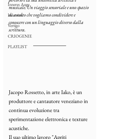
Inneres Auge
musicale. Un viaggio sensoriale e uno spazio 
di ascolto che vogliamo condividere e 
Interviste
conoscere con un linguaggio diverso dalla 
Vertigo
scrittura.
CRIOGENIE
PLAYLIST
Jacopo Rossetto, in arte Iako, è un 
produttore e cantautore veneziano in 
continua evoluzione tra 
sperimentazione elettronica e texture 
acustiche.
Il
 suo ultimo lavoro "Apriti 