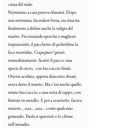
causa del male.
Nemmeno a casa poteva rilassarsi. Dopo 
una settimana, facendosi forza, era riuscita 
finalmente a disfare anche la valigia del 
marito. Fra mutande sporche e maglioni 
impuzzoniti, il pacchetto di polietilene la 
fece inorridire. 
Ciapapuer!
 pensò 
immediatamente. Scartò il pacco: una 
specie di orcio,  con beccuccio finale. 
Ottone acidato, appena duecento dinari, 
aveva detto il marito. Ma c’era anche quello 
strano beccuccio, e una sorta di tappo, con 
finiture in metallo. E poi a scuoterlo, faceva 
rumore… 
aaa… aaa…
 come qualcuno 
gemendo. Paola si spaventò e lo chiuse 
nell’armadio.