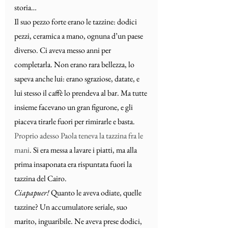
storia…
Il suo pezzo forte erano le tazzine: dodici 
pezzi, ceramica a mano, ognuna d’un paese 
diverso. Ci aveva messo anni per 
completarla. Non erano rara bellezza, lo 
sapeva anche lui: erano sgraziose, datate, e 
lui stesso il caffè lo prendeva al bar. Ma tutte 
insieme facevano un gran figurone, e gli 
piaceva tirarle fuori per rimirarle e basta.
Proprio adesso Paola teneva la tazzina fra le 
mani
. Si era messa a lavare i piatti, ma alla 
prima insaponata era rispuntata fuori la 
tazzina del Cairo.
Ciapapuer! 
Quanto le aveva odiate, quelle 
tazzine? Un accumulatore seriale, suo 
marito, inguaribile. Ne aveva prese dodici, 