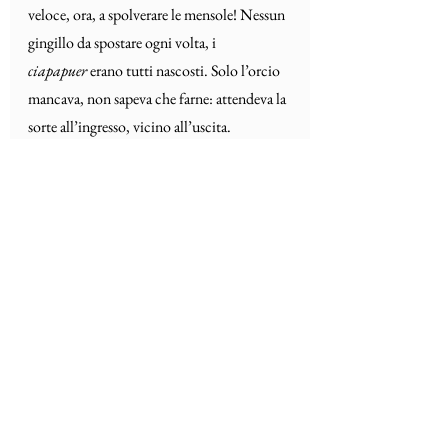
veloce, ora, a spolverare le mensole! Nessun 
gingillo da spostare ogni volta, i 
ciapapuer
 erano tutti nascosti. Solo l’orcio 
mancava, non sapeva che farne: attendeva la 
sorte all’ingresso, vicino all’uscita.
Quando Eugenio spirò, l’agente le fece il 
favore:
venga pure a casa, le aveva detto, è tutto in 
ordine, tanto.
Il marito voleva esser cremato. La moglie, 
disperata, non ci poteva pensare.
Dove lo metto? non faceva che ripetere. 
Tutti in famiglia stavano al cimitero: sotto 
terra, ben messi, ordinati.
Le urne, signora, si usano le urne in questi 