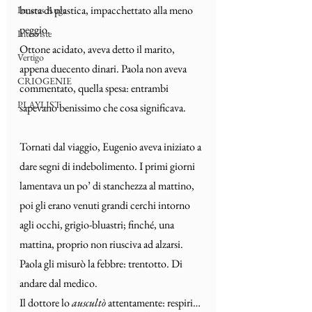
busta di plastica, impacchettato alla meno 
Inneres Auge
peggio.
Interviste
Ottone acidato, aveva detto il marito, 
Vertigo
appena duecento dinari. Paola non aveva 
CRIOGENIE
commentato, quella spesa: entrambi 
PLAYLIST
sapevano benissimo che cosa significava.
Tornati dal viaggio, Eugenio aveva iniziato a 
dare segni di indebolimento. I primi giorni 
lamentava un po’ di stanchezza al mattino, 
poi gli erano venuti grandi cerchi intorno 
agli occhi, grigio-bluastri; finché, una 
mattina, proprio non riusciva ad alzarsi. 
Paola gli misurò la febbre: trentotto. Di 
andare dal medico.
Il dottore lo 
auscultò
 attentamente: respiri… 