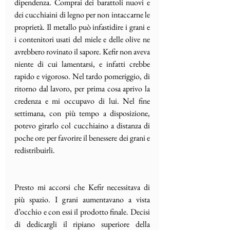
dipendenza. Comprai dei barattoli nuovi e 
dei cucchiaini di legno per non intaccarne le 
proprietà. Il metallo può infastidire i grani e 
i contenitori usati del miele e delle olive ne 
avrebbero rovinato il sapore. Kefir non aveva 
niente di cui lamentarsi, e infatti crebbe 
rapido e vigoroso. Nel tardo pomeriggio, di 
ritorno dal lavoro, per prima cosa aprivo la 
credenza e mi occupavo di lui. Nel fine 
settimana, con più tempo a disposizione, 
potevo
girarlo col cucchiaino a distanza di 
poche ore per favorire il benessere dei grani e 
redistribuirli. 
Presto mi accorsi che Kefir necessitava di 
più spazio. I grani aumentavano a vista 
d’occhio e con essi il prodotto finale. Decisi 
di dedicargli il ripiano superiore della 