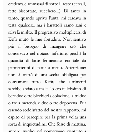
credenza e ammassai di sotto il resto (cereali, 
fette biscottate, zucchero…). Di tanto in 
tanto, quando aprivo l’anta, mi cascava in 
testa qualcosa, ma i barattoli erano sani e 
salvi là in alto. Il progressivo moltiplicarsi di 
Kefir mutò le mie abitudini. Non sentivo 
più il bisogno di mangiare ciò che 
conservavo nel ripiano inferiore, perché la 
quantità di latte fermentato era tale da 
permettermi di farne a meno. Attenzione: 
non si trattò di una scelta obbligata per 
consumare tutto Kefir, che altrimenti 
sarebbe andato a male. Io ero felicissimo di 
bere due o tre bicchieri a colazione, altri due 
o tre a merenda e due o tre dopocena. Pur 
essendo soddisfatto del nostro rapporto, mi 
capitò di percepire per la prima volta una 
sorta di inquietudine. Che fosse di mattina, 
appena sveglio, nel pomeriggio, rientrato a 