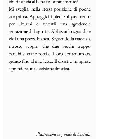
chi rinuncia al bene volontariamente?
Mi svegliai nella stessa posizione di poche 
ore prima. Appoggiai i piedi sul pavimento 
per alzarmi e avvertii una sgradevole 
sensazione di bagnato. Abbassai lo sguardo e 
vidi una pozza bianca. Seguendo la traccia a 
ritroso, scoprii che due secchi troppo 
carichi si erano rotti e il loro contenuto era 
giunto fino al mio letto. Il disastro mi spinse 
a prendere una decisione drastica.
illustrazione originale di Lentilla