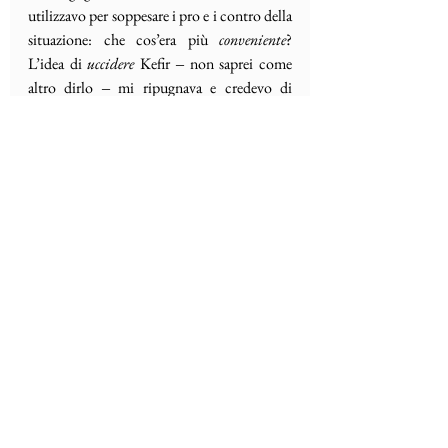
utilizzavo per soppesare i pro e i contro della 
situazione: che cos’era più 
conveniente
? 
L’idea di 
uccidere
 Kefir ‒ non saprei come 
altro dirlo ‒ mi ripugnava e credevo di 
percepire in me un lampo di pura sincerità 
quando scuotevo la testa e mi ripetevo “Mai 
e poi mai!”. Mi sforzai di trovare un 
compromesso e appresi che i grani potevano 
essere congelati. Mi sarei liberato così della 
quantità in eccesso. Li avrei ibernati, ecco 
tutto, e loro avrebbero atteso pazientemente 
il risveglio come accade nei film di 
fantascienza. Tuttavia, dentro di me sapevo 
che forse non si sarebbero svegliati mai più. 
Li avrei spediti nel freezer appena nati, senza 
pietà, in fondo consapevole di condannarli a 
una tomba di ghiaccio. Cercai di soffocare 
questo terribile pensiero fino a sera e mi 
addormentai sperando di piombare in un 