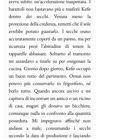
aveva subito un’accelerazione inaspettata. I 
barattoli non bastavano più e trasferii Kefir 
dentro dei secchi. Venuta meno la 
protezione della credenza, temetti che il sole 
avrebbe potuto guastarlo. I secchi erano 
accuratamente coperti da un panno, ma per 
sicurezza presi l’abitudine di tenere le 
tapparelle abbassate. Soltanto al tramonto 
mi azzardavo a tirarle su per ossigenare la 
cucina. Giorno dopo giorno, Kefir occupò 
un buon terzo del pavimento. Ormai non 
potevo più conservarlo in frigorifero, né 
berlo tutto. Quando ancora uscivo e mi 
capitava di incontrare un amico o un vicino 
di casa, magari gli donavo un bicchiere; 
comunque nulla in confronto alla quantità 
posseduta. Mi impegnavo affinché non 
andasse a male, consumando i secchi 
secondo la data di produzione e lasciando 