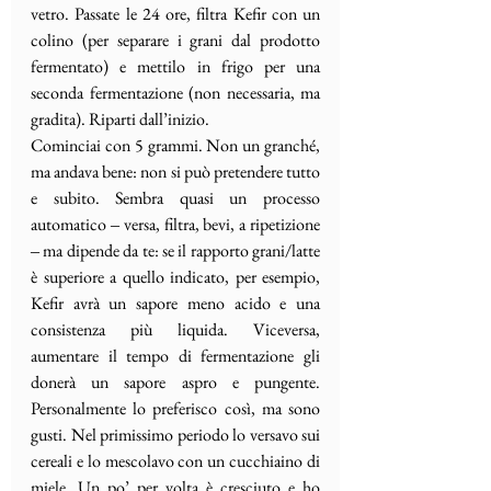
vetro. Passate le 24 ore, filtra Kefir con un 
colino (per separare i grani dal prodotto 
fermentato) e mettilo in frigo per una 
seconda fermentazione (non necessaria, ma 
gradita). Riparti dall’inizio. 
Cominciai con 5 grammi. Non un granché, 
ma andava bene: non si può pretendere tutto 
e subito. Sembra quasi un processo 
automatico ‒ versa, filtra, bevi, a ripetizione 
‒ ma dipende da te: se il rapporto grani/latte 
è superiore a quello indicato, per esempio, 
Kefir avrà un sapore meno acido e una 
consistenza più liquida. Viceversa, 
aumentare il tempo di fermentazione gli 
donerà un sapore aspro e pungente. 
Personalmente lo preferisco così, ma sono 
gusti. Nel primissimo periodo lo versavo sui 
cereali e lo mescolavo con un cucchiaino di 
miele. Un po’ per volta è cresciuto e ho 