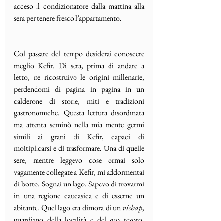
acceso il condizionatore dalla mattina alla 
sera per tenere fresco l’appartamento. 
Col passare del tempo desiderai conoscere 
meglio Kefir. Di sera, prima di andare a 
letto, ne ricostruivo le origini millenarie, 
perdendomi di pagina in pagina in un 
calderone di storie, miti e tradizioni 
gastronomiche. Questa lettura disordinata 
ma attenta seminò nella mia mente germi 
simili ai grani di Kefir, capaci di 
moltiplicarsi e di trasformare. Una di quelle 
sere, mentre leggevo cose ormai solo 
vagamente collegate a Kefir, mi addormentai 
di botto. Sognai un lago. Sapevo di trovarmi 
in una regione caucasica e di esserne un 
abitante. Quel lago era dimora di un 
vishap
, 
guardiano della località e del suo tesoro, 