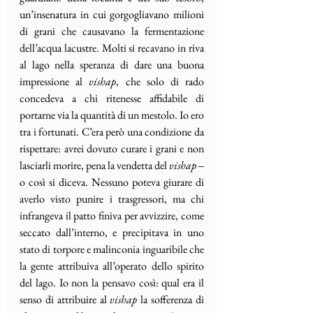
un’insenatura in cui gorgogliavano milioni 
di grani che causavano la fermentazione 
dell’acqua lacustre. Molti si recavano in riva 
al lago nella speranza di dare una buona 
impressione al 
vishap
, che solo di rado 
concedeva a chi ritenesse affidabile di 
portarne via la quantità di un mestolo. Io ero 
tra i fortunati. C’era però una condizione da 
rispettare: avrei dovuto curare i grani e non 
lasciarli morire, pena la vendetta del 
vishap 
‒ 
o così si diceva. Nessuno poteva giurare di 
averlo visto punire i trasgressori, ma chi 
infrangeva il patto finiva per avvizzire, come 
seccato dall’interno, e precipitava in uno 
stato di torpore e malinconia inguaribile che 
la gente attribuiva all’operato dello spirito 
del lago. Io non la pensavo così: qual era il 
senso di attribuire al 
vishap 
la sofferenza di 