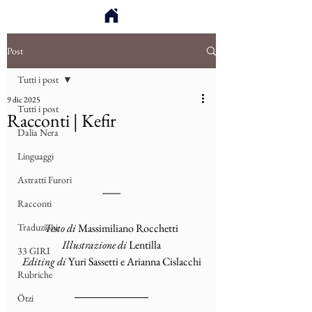
Post
Tutti i post
9 dic 2025
Tutti i post
Racconti | Kefir
Dalia Nera
Linguaggi
Astratti Furori
Racconti
Traduzioni
Testo di
 Massimiliano Rocchetti
Illustrazione di
 Lentilla
33 GIRI
Editing di
 Yuri Sassetti e Arianna Cislacchi
Rubriche
Ötzi