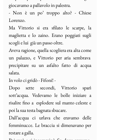
giocavamo a pallavolo in palestra.
- Non è un po’ troppo alto? - Chiese 
Lorenzo.
Ma Vittorio si era sfilato le scarpe, la 
maglietta e lo zaino. Erano poggiati sugli 
scogli e lui  già un passo oltre.
Aveva ragione, quella scogliera era alta come 
un palazzo, e Vittorio per aria sembrava  
precipitare su un asfalto fatto di acqua 
salata.
In volo ci gridò - Fifoni! -
Dopo sette secondi, Vittorio sparì 
sott’acqua. Vedevamo le bolle iniziare a 
risalire fino a  esplodere sul manto celeste e 
poi la sua testa bagnata sbucare.
Dall’acqua ci urlava che eravamo delle 
femminucce. Le braccia si dimenavano per 
restare a galla.