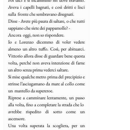
Poi uscì e si incamminò fin dove eravamo. 
Aveva i capelli bagnati, e così dritti e lisci 
sulla  fronte che sembravano disegnati.
Disse - Avete più paura di saltare, o che tutti 
sappiano che siete dei pappamolle? - 
Ancora  oggi, non so rispondere.
Io e Lorenzo dicemmo di voler vedere 
almeno un altro tuffo. Così, per abituarci. 
Vittorio allora disse di guardare bene questa 
volta, perché non aveva intenzione di farne 
un altro senza prima vederci saltare.
Si mise qualche metro prima del precipizio e 
strinse l’asciugamano da mare al collo come 
un  mantello da supereroe.
Riprese a camminare lentamente, un passo 
alla volta, fino a completare la strada che lo  
avrebbe rispedito di sotto come un 
ascensore.
Una volta superata la scogliera, per un 