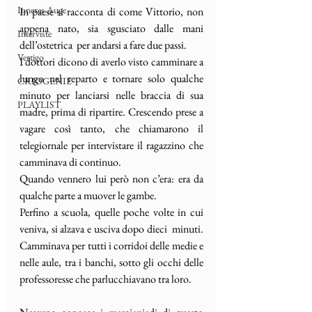
Inneres Auge
In paese si racconta di come Vittorio, non 
appena nato, sia sgusciato dalle mani 
Interviste
dell’ostetrica  per andarsi a fare due passi.
Vertigo
I dottori dicono di averlo visto camminare a 
lungo nel reparto e tornare solo qualche 
CRIOGENIE
minuto per lanciarsi nelle braccia di sua 
PLAYLIST
madre, prima di ripartire. Crescendo prese a 
vagare così tanto, che chiamarono il 
telegiornale per intervistare il ragazzino che 
camminava di continuo.
Quando vennero lui però non c’era: era da 
qualche parte a muover le gambe. 
Perfino a scuola, quelle poche volte in cui 
veniva, si alzava e usciva dopo dieci  minuti. 
Camminava per tutti i corridoi delle medie e 
nelle aule, tra i banchi, sotto gli occhi delle 
professoresse che parlucchiavano tra loro.