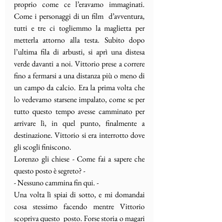
proprio come ce l’eravamo immaginati. 
Come i personaggi di un film  d’avventura, 
tutti e tre ci togliemmo la maglietta per 
metterla attorno alla testa. Subito dopo 
l’ultima fila di arbusti, si aprì una distesa 
verde davanti a noi. Vittorio prese a correre 
fino a fermarsi a una distanza più o meno di 
un campo da calcio. Era la prima volta che 
lo vedevamo starsene impalato, come se per 
tutto questo tempo avesse camminato per 
arrivare lì, in quel punto, finalmente a 
destinazione. Vittorio si era interrotto dove 
gli scogli finiscono.
Lorenzo gli chiese - Come fai a sapere che 
questo posto è segreto? - 
- Nessuno cammina fin qui. -
Una volta lì spiai di sotto, e mi domandai 
cosa stessimo facendo mentre Vittorio 
scopriva questo  posto. Forse storia o magari 