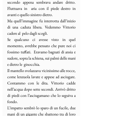
secondo appena sembrava andare dritto. 
Fluttuava in  aria con il piede destro in 
avanti e quello sinistro dietro.
Ma quell’immagine fu interrotta dall’inizio 
di una caduta libera. Vedemmo Vittorio 
cadere al  pelo dagli scogli.
Se qualcuno ci avesse visto in quel 
momento, avrebbe pensato che pure noi ci 
fossimo tuffati.  Eravamo bagnati di ansia e 
sudore, sopra la schiena, sui palmi delle mani 
e dietro le  ginocchia.
Il mantello svolazzava vicinissimo alle rocce, 
come lenzuola lavate e appese ad asciugare. 
Contammo con le dita. Vittorio cadde 
nell’acqua dopo sette secondi. Arrivò dritto 
di piedi con l’asciugamano che lo seguiva a 
fondo.
L’impatto sembrò lo sparo di un fucile, due 
mani di un gigante che sbattono tra di loro 