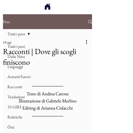
Post
Tutti i post
19 apr
Tutti i post
Racconti | Dove gli scogli
Dalia Nera
finiscono
Linguaggi
Astratti Furori
Racconti
Testo di Andrea Carone
Traduzioni
Illustrazione di Gabriele Merlino
33 GIRI
Editing di Arianna Cislacchi
Rubriche
Ötzi