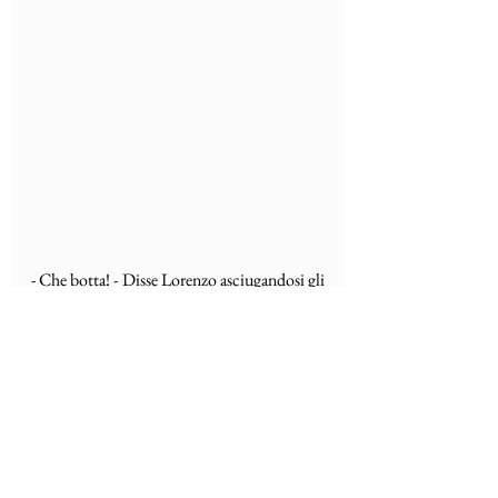
- Che botta! - Disse Lorenzo asciugandosi gli 
occhi.
Pancia all’aria guardavo il sole splendere 
dall’altra parte del cielo.
Forse da scuola avevano chiamato le nostre 
madri. Forse avevano già scoperto tutto. Mi 
accorsi che dall’acqua non venivano grida, 
risate da parte di Vittorio. Non si sentiva  
niente di niente. Guardai di sotto per vedere 