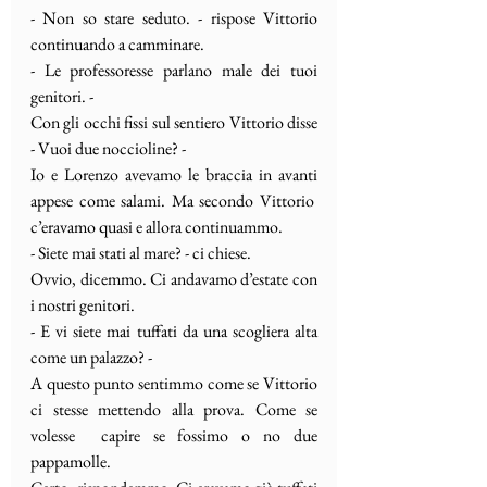
- Non so stare seduto. - rispose Vittorio 
continuando a camminare. 
- Le professoresse parlano male dei tuoi 
genitori. - 
Con gli occhi fissi sul sentiero Vittorio disse 
- Vuoi due noccioline? - 
Io e Lorenzo avevamo le braccia in avanti 
appese come salami. Ma secondo Vittorio  
c’eravamo quasi e allora continuammo.
- Siete mai stati al mare? - ci chiese. 
Ovvio, dicemmo. Ci andavamo d’estate con 
i nostri genitori. 
- E vi siete mai tuffati da una scogliera alta 
come un palazzo? - 
A questo punto sentimmo come se Vittorio 
ci stesse mettendo alla prova. Come se 
volesse  capire se fossimo o no due 
pappamolle.