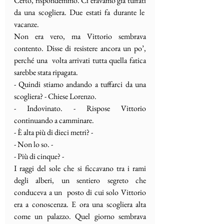
Certo, rispondemmo. Ci eravamo già tuffati 
da una scogliera. Due estati fa durante le  
vacanze.
Non era vero, ma Vittorio sembrava 
contento. Disse di resistere ancora un po’, 
perché una  volta arrivati tutta quella fatica 
sarebbe stata ripagata.
- Quindi stiamo andando a tuffarci da una 
scogliera? - Chiese Lorenzo.
- Indovinato. - Rispose Vittorio 
continuando a camminare.
- È alta più di dieci metri? -
- Non lo so. -
- Più di cinque? -
I raggi del sole che si ficcavano tra i rami 
degli alberi, un sentiero segreto che 
conduceva a un  posto di cui solo Vittorio 
era a conoscenza. E ora una scogliera alta 
come un palazzo. Quel giorno sembrava 