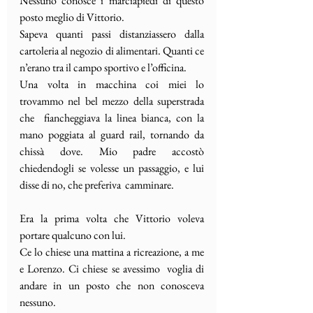
Nessuno conosce i marciapiedi di questo 
posto meglio di Vittorio. 
Sapeva quanti passi distanziassero dalla 
cartoleria al negozio di alimentari. Quanti ce 
n’erano tra il campo sportivo e l’officina.
Una volta in macchina coi miei lo 
trovammo nel bel mezzo della superstrada 
che  fiancheggiava la linea bianca, con la 
mano poggiata al guard rail, tornando da 
chissà dove. Mio padre accostò 
chiedendogli se volesse un passaggio, e lui 
disse di no, che preferiva  camminare.
Era la prima volta che Vittorio voleva 
portare qualcuno con lui.
Ce lo chiese una mattina a ricreazione, a me 
e Lorenzo. Ci chiese se avessimo  voglia di 
andare in un posto che non conosceva 
nessuno.