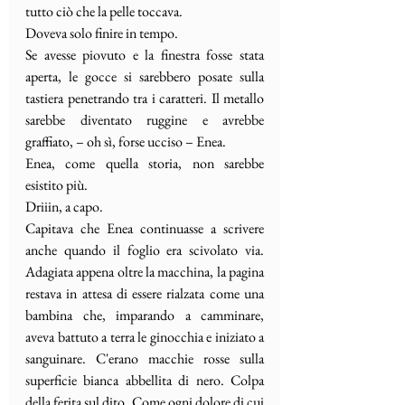
tutto ciò che la pelle toccava. 
Doveva solo finire in tempo.
Se avesse piovuto e la finestra fosse stata 
aperta, le gocce si sarebbero posate sulla 
tastiera penetrando tra i caratteri. Il metallo 
sarebbe diventato ruggine e avrebbe 
graffiato, – oh sì, forse ucciso – Enea.
Enea, come quella storia, non sarebbe 
esistito più.
Driiin, a capo.
Capitava che Enea continuasse a scrivere 
anche quando il foglio era scivolato via. 
Adagiata appena oltre la macchina, la pagina 
restava in attesa di essere rialzata come una 
bambina che, imparando a camminare, 
aveva battuto a terra le ginocchia e iniziato a 
sanguinare. C'erano macchie rosse sulla 
superficie bianca abbellita di nero. Colpa 
della ferita sul dito. Come ogni dolore di cui 