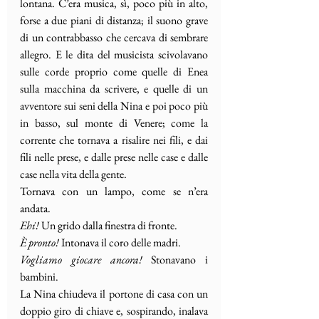
lontana. C’era musica, sì, poco più in alto, 
forse a due piani di distanza; il suono grave 
di un contrabbasso che cercava di sembrare 
allegro. E le dita del musicista scivolavano 
sulle corde proprio come quelle di Enea 
sulla macchina da scrivere, e quelle di un 
avventore sui seni della Nina e poi poco più 
in basso, sul monte di Venere; come la 
corrente che tornava a risalire nei fili, e dai 
fili nelle prese, e dalle prese nelle case e dalle 
case nella vita della gente. 
Tornava con un lampo, come se n’era 
andata.
Ehi! 
Un grido dalla finestra di fronte.
È pronto! 
Intonava il coro delle madri.
Vogliamo giocare ancora! 
Stonavano i 
bambini.
La Nina chiudeva il portone di casa con un 
doppio giro di chiave e,
sospirando, inalava 