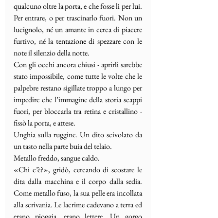
qualcuno oltre la porta, e che fosse lì per lui. 
Per entrare, o per trascinarlo fuori. Non un 
lucignolo, né un amante in cerca di piacere 
furtivo, né la tentazione di spezzare con le 
note il silenzio della notte.
Con gli occhi ancora chiusi - aprirli sarebbe 
stato impossibile, come tutte le volte che le 
palpebre restano sigillate troppo a lungo per 
impedire che l’immagine della storia scappi 
fuori, per bloccarla tra retina e cristallino - 
fissò la porta, e attese.
Unghia sulla ruggine. Un dito scivolato da 
un tasto nella parte buia del telaio. 
Metallo freddo, sangue caldo.
«Chi c’è?», gridò, cercando di scostare le 
dita dalla macchina e il corpo dalla sedia. 
Come metallo fuso, la sua pelle era incollata 
alla scrivania. Le lacrime cadevano a terra ed 
erano pioggia, erano lettere. Un gorgo 