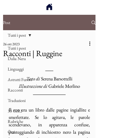
Post
Tutti i post
26 ott 2023
Tutti i post
Racconti | Ruggine
Dalia Nera
Linguaggi
Testo di
 Serena Barsottelli
Astratti Furori
Illustrazione di
 Gabriele Merlino
Racconti
Traduzioni
Il suo era un libro dalle pagine ingiallite e 
33 GIRI
smerlettate. Se lo agitava, le parole 
Rubriche
scendevano, in apparenza confuse, 
punteggiando di inchiostro nero la pagina 
Ötzi