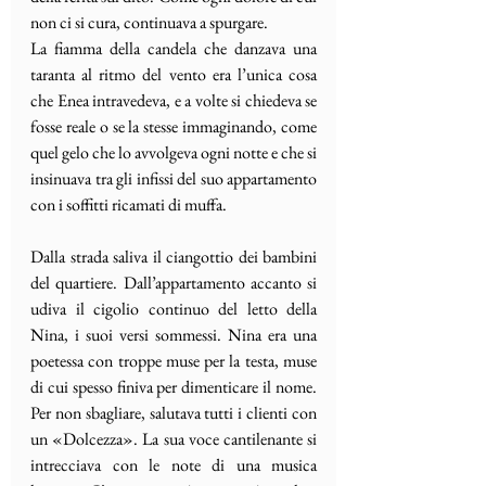
non ci si cura, continuava a spurgare.
La fiamma della candela che danzava una 
taranta al ritmo del vento era l’unica cosa 
che Enea intravedeva,
e a volte si chiedeva se 
fosse reale o se la stesse immaginando, come 
quel gelo che lo avvolgeva ogni notte e che si 
insinuava tra gli infissi del suo appartamento 
con i soffitti ricamati di muffa.
Dalla strada saliva il ciangottio dei bambini 
del quartiere. Dall’appartamento accanto si 
udiva il cigolio continuo del letto della 
Nina, i suoi versi sommessi. Nina era una 
poetessa con troppe muse per la testa, muse 
di cui spesso finiva per dimenticare il nome. 
Per non sbagliare, salutava tutti i clienti con 
un «Dolcezza». La sua voce cantilenante si 
intrecciava con le note di una musica 