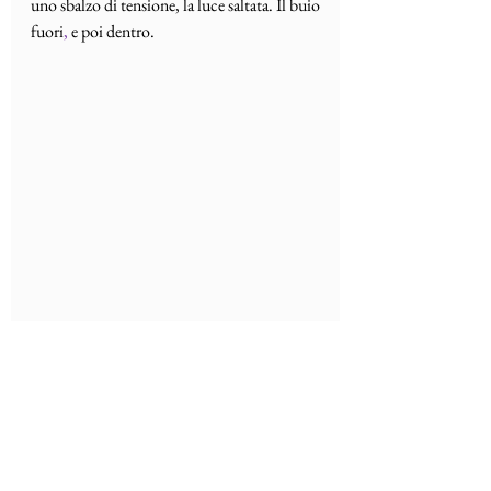
uno sbalzo di tensione, la luce saltata. Il buio 
fuori
, 
e poi dentro.
Erano da poco passate le cinque del mattino. 
Fuori l’aurora irradiava pallidi fasci di luce 