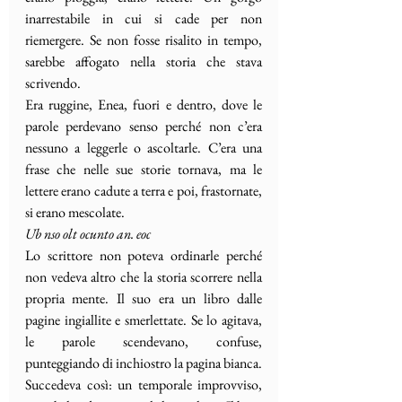
inarrestabile in cui si cade per non 
riemergere. Se non fosse risalito in tempo, 
sarebbe affogato nella storia che stava 
scrivendo.
Era ruggine, Enea, fuori e dentro, dove le 
parole perdevano senso perché non c’era 
nessuno a leggerle o ascoltarle. C’era una 
frase che nelle sue storie tornava, ma le 
lettere erano cadute a terra e poi, frastornate, 
si erano mescolate.
Ub nso olt ocunto an. eoc
Lo scrittore non poteva ordinarle perché 
non vedeva altro che la storia scorrere nella 
propria mente. Il suo era un libro dalle 
pagine ingiallite e smerlettate. Se lo agitava, 
le parole scendevano, confuse, 
punteggiando di inchiostro la pagina bianca. 
Succedeva così: un temporale improvviso,