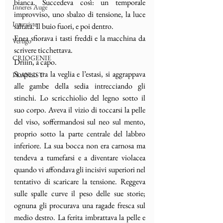
bianca. Succedeva così: un temporale 
Inneres Auge
improvviso, uno sbalzo di tensione, la luce 
Interviste
saltata. Il buio fuori, e poi dentro. 
Enea sfiorava i tasti freddi e la macchina da 
Vertigo
scrivere ticchettava. 
CRIOGENIE
Driiin, a capo.
Sospeso tra la veglia e l’estasi, si aggrappava 
PLAYLIST
alle gambe della sedia intrecciando gli 
stinchi. Lo scricchiolio del legno sotto il 
suo corpo. Aveva il vizio di toccarsi la pelle 
del viso, soffermandosi sul neo sul mento, 
proprio sotto la parte centrale del labbro 
inferiore. La sua bocca non era carnosa ma 
tendeva a tumefarsi e a diventare violacea 
quando vi affondava gli incisivi superiori nel 
tentativo di scaricare la tensione. Reggeva 
sulle spalle curve il peso delle sue storie; 
ognuna gli procurava una ragade fresca sul 
medio destro. La ferita imbrattava la pelle e 