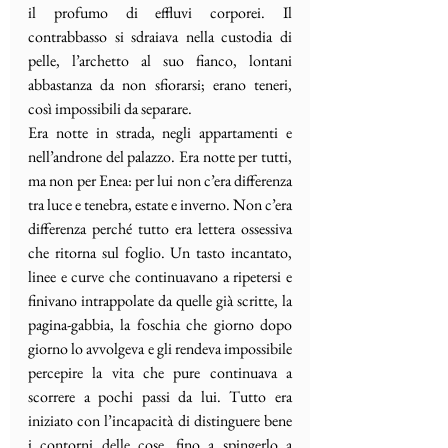
il profumo di effluvi corporei. Il 
contrabbasso si sdraiava nella custodia di 
pelle, l’archetto al suo fianco, lontani 
abbastanza da non sfiorarsi; erano teneri, 
così impossibili da separare. 
Era notte in strada, negli appartamenti e 
nell’androne del palazzo. Era notte per tutti, 
ma non per Enea: per lui non c’era differenza 
tra luce e tenebra, estate e inverno. Non c’era 
differenza perché tutto era lettera ossessiva 
che ritorna sul foglio. Un tasto incantato, 
linee e curve che continuavano a ripetersi e 
finivano intrappolate da quelle già scritte, la 
pagina-gabbia, la foschia che giorno dopo 
giorno lo avvolgeva e gli rendeva impossibile 
percepire la vita che pure continuava a 
scorrere a pochi passi da lui. Tutto era 
iniziato con l’incapacità di distinguere bene 
i contorni delle cose, fino a spingerlo a 