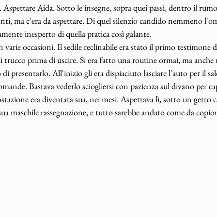
. Aspettare Aida. Sotto le insegne, sopra quei passi, dentro il rumo
nti, ma c'era da aspettare. Di quel silenzio candido nemmeno l'o
ente inesperto di quella pratica così galante. 
in varie occasioni. Il sedile reclinabile era stato il primo testimone 
 di trucco prima di uscire. Si era fatto una routine ormai, ma anche
di presentarlo. All'inizio gli era dispiaciuto lasciare l'auto per il sa
mande. Bastava vederlo sciogliersi con pazienza sul divano per cap
tazione era diventata sua, nei mesi. Aspettava lì, sotto un getto c
sua maschile rassegnazione, e tutto sarebbe andato come da copion