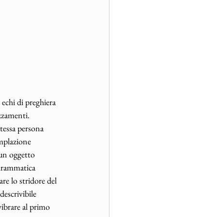
echi di preghiera 
zzamenti. 
stessa persona 
emplazione 
un oggetto 
 drammatica 
are lo stridore del 
escrivibile 
vibrare al primo 