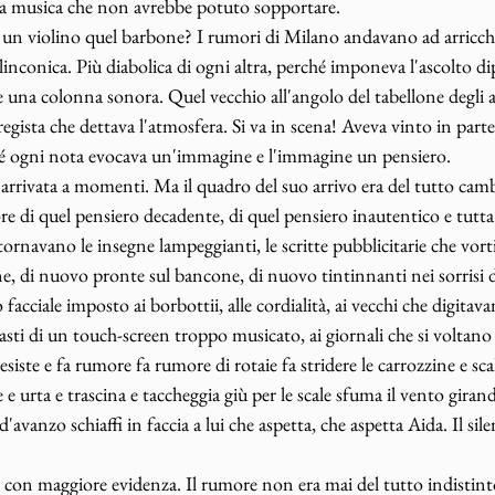
na musica che non avrebbe potuto sopportare. 
un violino quel barbone? I rumori di Milano andavano ad arricchir
conica. Più diabolica di ogni altra, perché imponeva l'ascolto di
 una colonna sonora. Quel vecchio all'angolo del tabellone degli ar
l regista che dettava l'atmosfera. Si va in scena! Aveva vinto in part
hé ogni nota evocava un'immagine e l'immagine un pensiero. 
arrivata a momenti. Ma il quadro del suo arrivo era del tutto camb
re di quel pensiero decadente, di quel pensiero inautentico e tutta
tornavano le insegne lampeggianti, le scritte pubblicitarie che vort
ne, di nuovo pronte sul bancone, di nuovo tintinnanti nei sorrisi d
facciale imposto ai borbottii, alle cordialità, ai vecchi che digitav
tasti di un touch-screen troppo musicato, ai giornali che si voltan
ste e fa rumore fa rumore di rotaie fa stridere le carrozzine e scal
 e urta e trascina e taccheggia giù per le scale sfuma il vento gira
a d'avanzo schiaffi in faccia a lui che aspetta, che aspetta Aida. Il sile