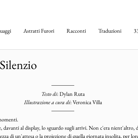
uaggi
Astratti Furori
Racconti
Traduzioni
3
erviste
Vertigo
CRIOGENIE
PLAYLIST
Silenzio
Testo di
: Dylan Ruta
Illustrazione a cura di
: Veronica Villa
 momenti. 
, davanti al display, lo sguardo sugli arrivi. Non c'era nient'altro, d
a di un'attesa o la proiezione di quella giornata insolita, per loro