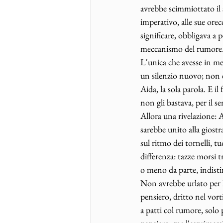
avrebbe scimmiottato il s
imperativo, alle sue ore
significare, obbligava a 
meccanismo del rumore. S
L'unica che avesse in me
un silenzio nuovo; non e
Aida, la sola parola. E i
non gli bastava, per il 
Allora una rivelazione: 
sarebbe unito alla giostr
sul ritmo dei tornelli, t
differenza: tazze morsi t
o meno da parte, indistin
Non avrebbe urlato per l
pensiero, dritto nel vor
a patti col rumore, solo