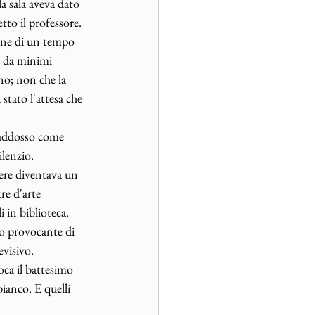
la sala aveva dato 
tto il professore. 
ione di un tempo 
i da minimi 
ano; non che la 
stato l'attesa che 
a addosso come 
lenzio. 
cere diventava un 
re d'arte 
i in biblioteca. 
io provocante di 
visivo. 
oca il battesimo 
ianco. E quelli 