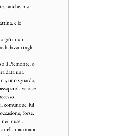
ttesi anche, ma 
tina, e le 
o giù in un 
iedi davanti agli 
so il Piemonte, o 
era data una 
irma, uno sguardo, 
assaparola veloce: 
uccesso. 
ti, comunque: lui 
occasione, forse. 
 nei musei. 
ta nella mattinata 