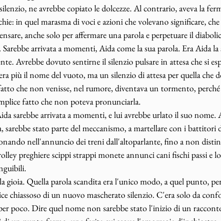
ilenzio, ne avrebbe copiato le dolcezze. Al contrario, aveva la fer
cchie: in quel marasma di voci e azioni che volevano significare, ch
pensare, anche solo per affermare una parola e perpetuare il diabol
arebbe arrivata a momenti, Aida come la sua parola. Era Aida la s
nte. Avrebbe dovuto sentirne il silenzio pulsare in attesa che si es
ra più il nome del vuoto, ma un silenzio di attesa per quella che d
l fatto che non venisse, nel rumore, diventava un tormento, perché 
semplice fatto che non poteva pronunciarla. 
Aida sarebbe arrivata a momenti, e lui avrebbe urlato il suo nome. 
a, sarebbe stato parte del meccanismo, a martellare con i battitori d
uonando nell'annuncio dei treni dall'altoparlante, fino a non distin
rolley preghiere scippi strappi monete annunci cani fischi passi e loro
guibili. 
a gioia. Quella parola scandita era l'unico modo, a quel punto, per 
tice chiassoso di un nuovo mascherato silenzio. C'era solo da conf
 per poco. Dire quel nome non sarebbe stato l'inizio di un raccont