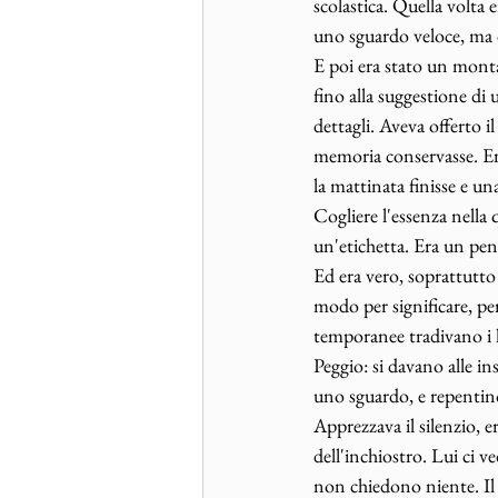
scolastica. Quella volta e
uno sguardo veloce, ma di
E poi era stato un monta
fino alla suggestione di
dettagli. Aveva offerto i
memoria conservasse. Era 
la mattinata finisse e u
Cogliere l'essenza nella 
un'etichetta. Era un pens
Ed era vero, soprattutto 
modo per significare, per
temporanee tradivano i lor
Peggio: si davano alle in
uno sguardo, e repentino 
Apprezzava il silenzio, 
dell'inchiostro. Lui ci v
non chiedono niente. Il 