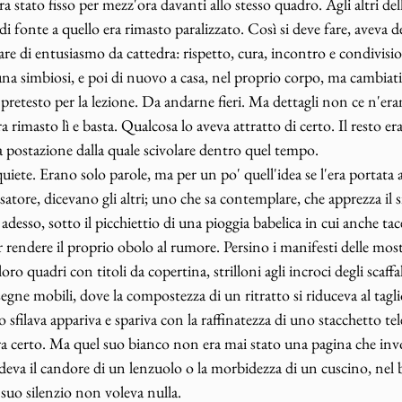
ra stato fisso per mezz'ora davanti allo stesso quadro. Agli altri del
 fonte a quello era rimasto paralizzato. Così si deve fare, aveva de
re di entusiasmo da cattedra: rispetto, cura, incontro e condivis
 una simbiosi, e poi di nuovo a casa, nel proprio corpo, ma cambiat
l pretesto per la lezione. Da andarne fieri. Ma dettagli non ce n'er
rimasto lì e basta. Qualcosa lo aveva attratto di certo. Il resto era 
na postazione dalla quale scivolare dentro quel tempo. 
quiete. Erano solo parole, ma per un po' quell'idea se l'era portat
atore, dicevano gli altri; uno che sa contemplare, che apprezza il si
adesso, sotto il picchiettio di una pioggia babelica in cui anche ta
 rendere il proprio obolo al rumore. Persino i manifesti delle most
o quadri con titoli da copertina, strilloni agli incroci degli scaffal
segne mobili, dove la compostezza di un ritratto si riduceva al tagl
sfilava appariva e spariva con la raffinatezza di uno stacchetto tele
era certo. Ma quel suo bianco non era mai stato una pagina che inv
edeva il candore di un lenzuolo o la morbidezza di un cuscino, nel b
suo silenzio non voleva nulla. 