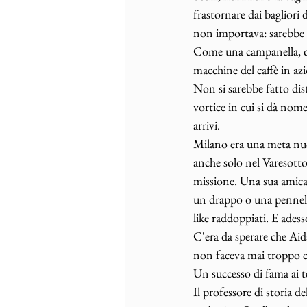
frastornare dai bagliori d
non importava: sarebbe a
Come una campanella, qu
macchine del caffè in a
Non si sarebbe fatto dis
vortice in cui si dà nome 
arrivi. 
Milano era una meta nuov
anche solo nel Varesotto
missione. Una sua amica 
un drappo o una pennellat
like raddoppiati. E adess
C'era da sperare che Aid
non faceva mai troppo ca
Un successo di fama ai te
Il professore di storia d