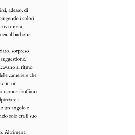
si, adesso, di 
pingendo i colori 
rivi ne era 
enza, il barbone 
iato, sorpreso 
 suggestione. 
icavano al ritmo 
elle cameriere che 
ano in un 
o ancora e sbuffano 
picciare i 
ndo un angolo e 
nzio solo era il suo 