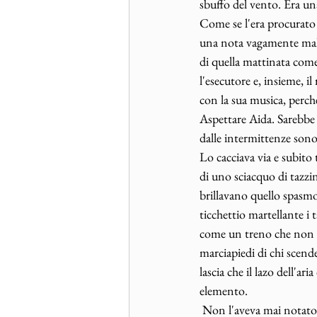
sbuffo del vento. Era u
Come se l'era procurato 
una nota vagamente malin
di quella mattinata come
l'esecutore e, insieme, i
con la sua musica, perc
Aspettare Aida. Sarebbe 
dalle intermittenze sono
Lo cacciava via e subito 
di uno sciacquo di tazzi
brillavano quello spasmo 
ticchettio martellante i 
come un treno che non esi
marciapiedi di chi scende
lascia che il lazo dell'ari
elemento.
 Non l'aveva mai notato con maggiore evidenza. Il rumore non era mai del tutto indistinto. Altrimenti 