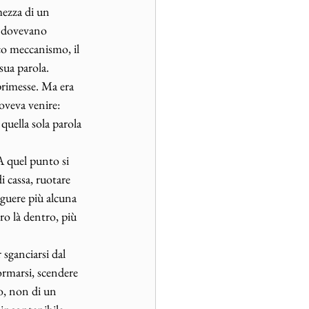
mezza di un 
e dovevano 
ico meccanismo, il 
ua parola. 
primesse. Ma era 
oveva venire: 
quella sola parola 
A quel punto si 
i cassa, ruotare 
guere più alcuna 
 là dentro, più 
sganciarsi dal 
ormarsi, scendere 
o, non di un 