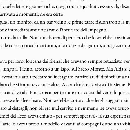
i quelle lettere geometriche, quegli orari squadrati, essenziali, disa
rrivata a momenti, ne era certo. 
asi un monito, da un bar vicino le prime tazze risuonarono la mat
zione immediata annunciavano l'infuriare dell'impegno. 
trarre da nulla. Non una bozza di pensiero che lo avrebbe trascinat
alle cose: ai rituali mattutini, alle notizie del giorno, ai ragazzi in p
a per loro, lontana dai silenzi che avevano sempre setacciato ver
, lungo il Ticino, attorno a un lago, sul Sacro Monte. Ma Aida si 
aveva iniziato a postare su instagram particolari di dipinti: una f
a che si imponeva sulle altre. A concludere, la vista di insieme. P
o si andava alla Pinacoteca per tentare una copia dal vero di quel s
a avesse le idee chiare. Non avrebbe potuto chiedergli suggerimen
so ai dettagli; non gli era mai servito e nemmeno ne aveva avuto 
mpi del liceo aveva chiuso - per sempre, sperava - la sua esperienza
ell'arte lo aveva preso a modello davanti ai compagni dopo una visi