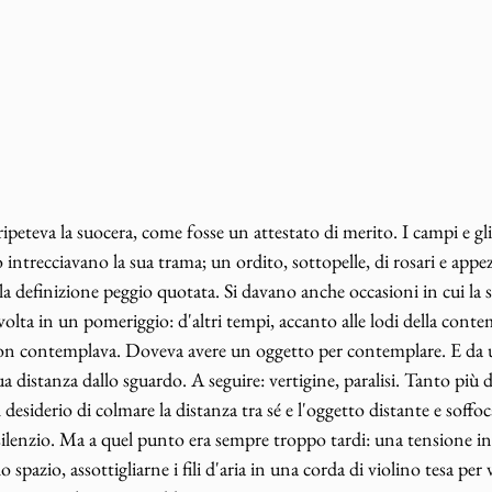
peteva la suocera, come fosse un attestato di merito. I campi e gli 
intrecciavano la sua trama; un ordito, sottopelle, di rosari e appe
 la definizione peggio quotata. Si davano anche occasioni in cui la 
a volta in un pomeriggio: d'altri tempi, accanto alle lodi della cont
non contemplava. Doveva avere un oggetto per contemplare. E da 
ua distanza dallo sguardo. A seguire: vertigine, paralisi. Tanto più
l desiderio di colmare la distanza tra sé e l'oggetto distante e soffoc
silenzio. Ma a quel punto era sempre troppo tardi: una tensione ind
 spazio, assottigliarne i fili d'aria in una corda di violino tesa per 