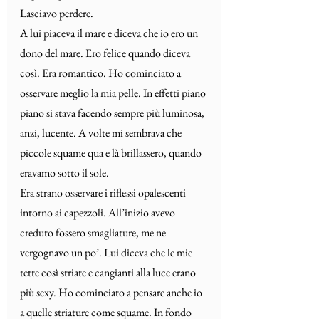
Lasciavo perdere.
A lui piaceva il mare e diceva che io ero un 
dono del mare. Ero felice quando diceva 
così. Era romantico. Ho cominciato a 
osservare meglio la mia pelle. In effetti piano 
piano si stava facendo sempre più luminosa, 
anzi, lucente. A volte mi sembrava che 
piccole squame qua e là brillassero, quando 
eravamo sotto il sole.
Era strano osservare i riflessi opalescenti 
intorno ai capezzoli. All’inizio avevo 
creduto fossero smagliature, me ne 
vergognavo un po’. Lui diceva che le mie 
tette così striate e cangianti alla luce erano 
più sexy. Ho cominciato a pensare anche io 
a quelle striature come squame. In fondo 