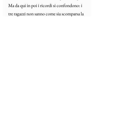
Ma da qui in poi i ricordi si confondono: i 
tre ragazzi non sanno come sia scomparsa la 
donna-pesce di sabbia, forse affogata 
dall’alta marea. Nemmeno ricordano che 
fine abbia fatto lui, dopo l’ennesimo 
brindisi della staffa. La mattina dopo, un 
corteo di birre vuote sulla banchina come 
unica traccia. Relitti di un naufragio senza 
superstiti.
Per settimane ho cercato sul fondale i resti 
disarticolati di quella figura di sabbia per 
capire quanto io fossi difforme dalla sua 
perfezione, quanto fosse deforme il mio 
nuoto, il colore delle mie squame, la mia 
resistenza in acqua. Avrei potuto cambiare 
stile, migliorare la velocità tra le onde, 