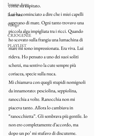
Inneres Auge
come sia capitato.
Lui ha cominciato a dire che i miei capelli 
Interviste
sapevano di mare. Ogni tanto trovavo una 
Vertigo
piccola alga impigliata tra i ricci. Quando 
CRIOGENIE
ho scovato sulla frangia una lumachina di 
PLAYLIST
mare mi sono impressionata. Era viva. Lui 
rideva. Ho pensato a uno dei suoi soliti 
scherzi, ma sentivo la cute sempre più 
coriacea, specie sulla nuca.
Mi chiamava con quegli stupidi nomignoli 
da innamorato: pesciolina, seppiolina, 
ranocchia a volte. Ranocchia non mi 
piaceva tanto. Allora lo cambiava in 
“ranocchietta”. Gli sembrava più gentile. Io 
non ero completamente d’accordo, ma 
dopo un po’ mi stufavo di discuterne. 