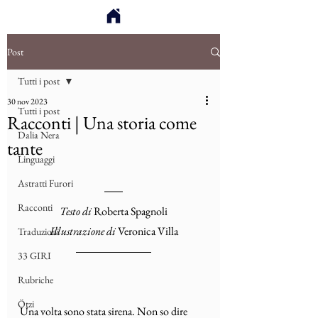
Post
Tutti i post
30 nov 2023
Tutti i post
Racconti | Una storia come
Dalia Nera
tante
Linguaggi
Astratti Furori
Racconti
Testo di 
Roberta Spagnoli
Illustrazione di
 Veronica Villa
Traduzioni
33 GIRI
Rubriche
Ötzi
Una volta sono stata sirena. Non so dire 