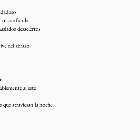
uidadoso
en te confunda
siados desaciertos.
ive del abrazo
n 
ablemente al este 
 que atraviesan la noche. 