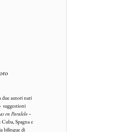
Toro
 due autori nati 
  suggestioni 
as en Paralelo – 
a: Cuba, Spagna e 
a bilingue di 