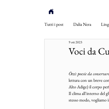
Tutti i post
Dalia Nera
Ling
9 ott 2023
Ötzi
Inneres Auge
Int
Voci da Cu
Ötzi: poesie da conservar
lettura con un breve com
Alto Adige) il corpo per
Il clima all'interno del 
stesso modo, vogliamo in