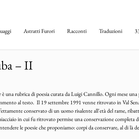
uaggi
Astratti Furori
Racconti
Traduzioni
3
erviste
Vertigo
CRIOGENIE
PLAYLIST
ba – II
e
 è una rubrica di poesia curata da Luigi Cannillo. Ogni mese una 
mento al testo.  Il 19 settembre 1991 venne ritrovato in Val Sen
fettamente conservato di un uomo risalente all'età del rame, ribatt
ghiacciaio in cui fu ritrovato permise una conservazione completa d
tendere le poesie che proponiamo: corpi da conservare, al di là del