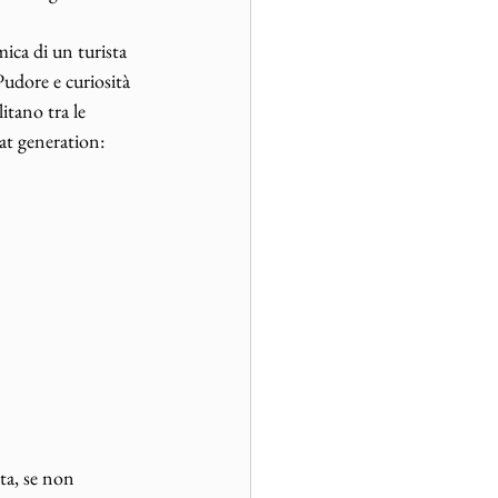
ica di un turista 
Pudore e curiosità 
itano tra le 
beat generation: 
ta, se non 