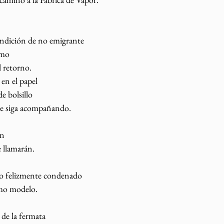
ondición de no emigrante
umo 
l retorno.
 en el papel
e bolsillo 
 te siga acompañando.
ón
e llamarán.
eo felizmente condenado
imo modelo.
de la fermata 