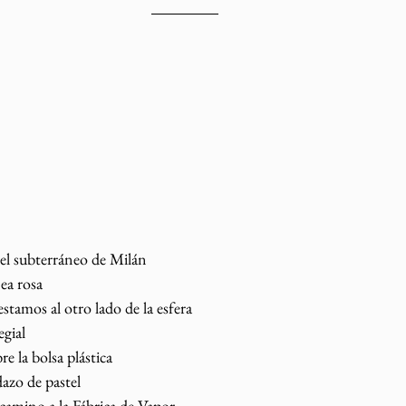
 el subterráneo de Milán
nea rosa
stamos al otro lado de la esfera
egial 
e la bolsa plástica 
azo de pastel
amino a la Fábrica de Vapor.