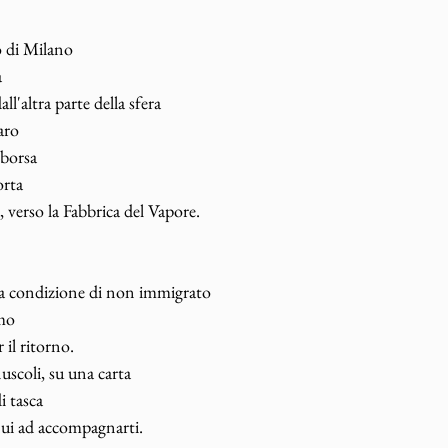
o di Milano
a
all'altra parte della sfera
aro
 borsa
orta
, verso la Fabbrica del Vapore.
na condizione di non immigrato
umo
 il ritorno.
uscoli, su una carta
i tasca
nui ad accompagnarti.